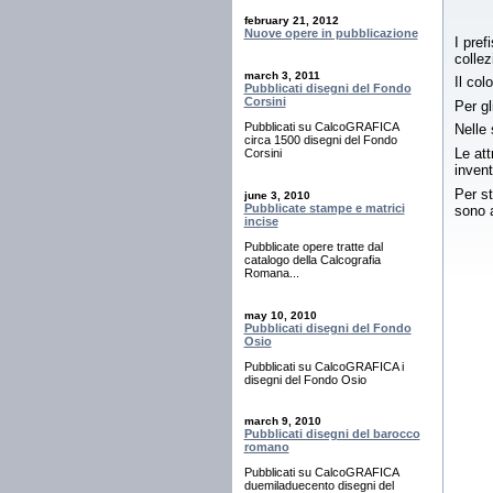
february 21, 2012
Nuove opere in pubblicazione
I pref
collez
march 3, 2011
Il col
Pubblicati disegni del Fondo
Corsini
Per gl
Pubblicati su CalcoGRAFICA
Nelle 
circa 1500 disegni del Fondo
Le att
Corsini
invent
Per st
june 3, 2010
Pubblicate stampe e matrici
sono a
incise
Pubblicate opere tratte dal
catalogo della Calcografia
Romana...
may 10, 2010
Pubblicati disegni del Fondo
Osio
Pubblicati su CalcoGRAFICA i
disegni del Fondo Osio
march 9, 2010
Pubblicati disegni del barocco
romano
Pubblicati su CalcoGRAFICA
duemiladuecento disegni del