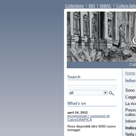
Collections
ING
MiBAC
Cultura Itali
Col
Home
Search
Info
Sono p
L’aggi
What's on
La ric
Posson
april 24, 2012
colloc
Incrementati i contenuti di
CalcoGRAFICA
Inform
Rese disponibili oltre 6000 nuove
Indic
immagini
Nella 