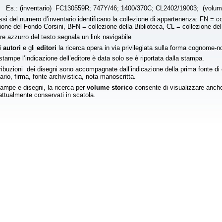
Es.: (inventario) FC130559R; 747Y/46; 1400/370C; CL2402/19003; (volum
issi del numero d’inventario identificano la collezione di appartenenza: FN =
ione del Fondo Corsini, BFN = collezione della Biblioteca, CL = collezione del
ore azzurro del testo segnala un link navigabile
i
autori
e gli
editori
la ricerca opera in via privilegiata sulla forma cognome-
stampe l’indicazione dell’editore è data solo se è riportata dalla stampa.
ribuzioni dei disegni sono accompagnate dall’indicazione della prima fonte di 
ario, firma, fonte archivistica, nota manoscritta.
ampe e disegni, la ricerca per
volume storico
consente di visualizzare anche 
ttualmente conservati in scatola.