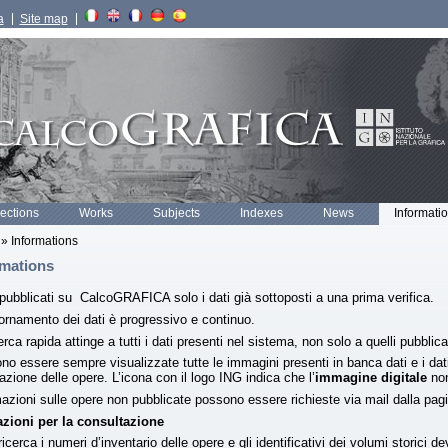
a
Site map
lections
Works
Subjects
Indexes
News
Informati
» Informations
rmations
ubblicati su CalcoGRAFICA solo i dati già sottoposti a una prima verifica.
ornamento dei dati è progressivo e continuo.
erca rapida attinge a tutti i dati presenti nel sistema, non solo a quelli pubblica
o essere sempre visualizzate tutte le immagini presenti in banca dati e i dati re
azione delle opere. L’icona con il logo ING indica che l’
immagine digitale
non
azioni sulle opere non pubblicate possono essere richieste via mail dalla pagi
azioni per la consultazione
ricerca i numeri d’inventario delle opere e gli identificativi dei volumi storici