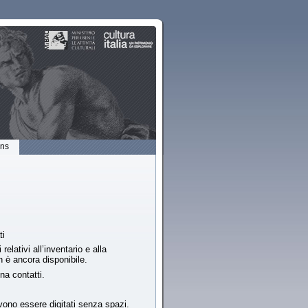
ons
ti
lativi all’inventario e alla
 è ancora disponibile.
na contatti.
 devono essere digitati senza spazi.