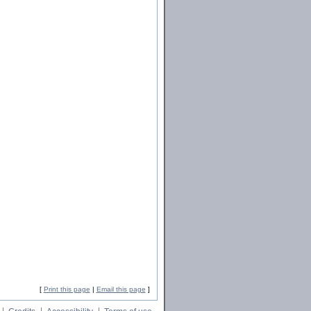
[
Print this page
|
Email this page
]