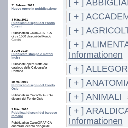
[ + ] ABBIGL
21 Februar 2012
Nuove opere in pubblicazione
[ + ] ACCADE
3 März 2011
Pubblicati disegni del Fondo
Corsini
[ + ] AGRICO
Pubblicati su CalcoGRAFICA
circa 1500 disegni del Fondo
Corsini
[ + ] ALIMEN
3 Juni 2010
Informationen
Pubblicate stampe e matrici
incise
Pubblicate opere tratte dal
[ + ] ALLEGOR
catalogo della Calcografia
Romana...
[ + ] ANATOMI
10 Mai 2010
Pubblicati disegni del Fondo
Osio
[ + ] ANIMALI
Pubblicati su CalcoGRAFICA i
disegni del Fondo Osio
[ + ] ARALDI
9 März 2010
Pubblicati disegni del barocco
romano
Informationen
Pubblicati su CalcoGRAFICA
duemiladuecento disegni del