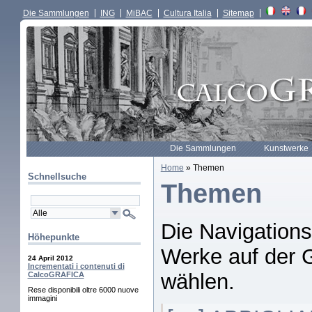
Die Sammlungen
ING
MiBAC
Cultura Italia
Sitemap
Die Sammlungen
Kunstwerke
Home
» Themen
Schnellsuche
Themen
Die Navigations
Höhepunkte
Werke auf der G
24 April 2012
Incrementati i contenuti di
wählen.
CalcoGRAFICA
Rese disponibili oltre 6000 nuove
immagini