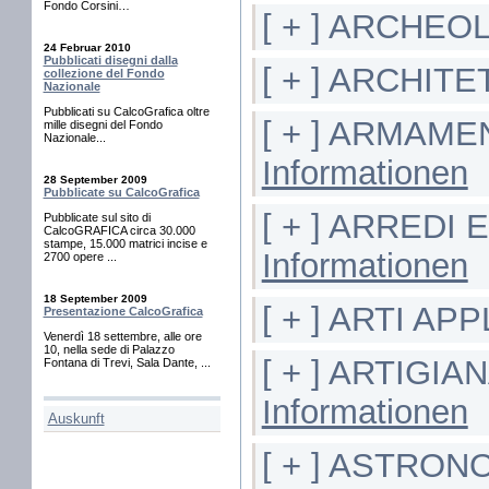
Fondo Corsini…
[ + ] ARCHEO
24 Februar 2010
Pubblicati disegni dalla
[ + ] ARCHIT
collezione del Fondo
Nazionale
Pubblicati su CalcoGrafica oltre
[ + ] ARMAME
mille disegni del Fondo
Nazionale...
Informationen
28 September 2009
Pubblicate su CalcoGrafica
[ + ] ARRED
Pubblicate sul sito di
CalcoGRAFICA circa 30.000
stampe, 15.000 matrici incise e
Informationen
2700 opere ...
18 September 2009
[ + ] ARTI AP
Presentazione CalcoGrafica
Venerdì 18 settembre, alle ore
10, nella sede di Palazzo
[ + ] ARTIGI
Fontana di Trevi, Sala Dante, ...
Informationen
Auskunft
[ + ] ASTRON