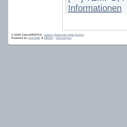
Informationen
© 2009 CalcoGRAFICA -
Istituto Nazionale della Grafica
Powered by:
ArtInXML
&
DBSite
-
Liberologico