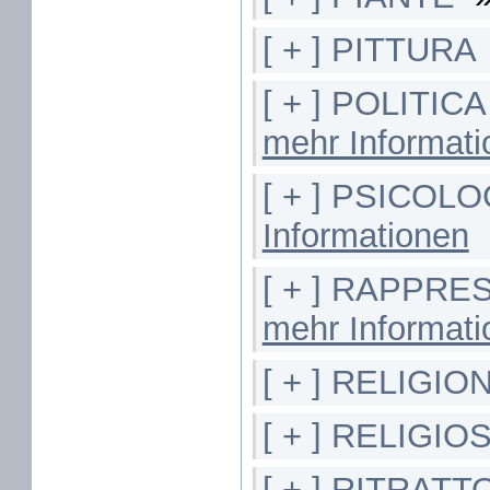
[ + ] PITTURA
[ + ] POLITIC
mehr Informat
[ + ] PSICOL
Informationen
[ + ] RAPPR
mehr Informat
[ + ] RELIGION
[ + ] RELIGIO
[ + ] RITRATT