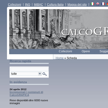
Collezioni
ING
MiBAC
Cultura Italia
Mappa del sito
Collezioni
Opere
Sogget
Home
» Scheda
Ricerca rapida
In evidenza
24 aprile 2012
Incrementati i contenuti di
CalcoGRAFICA
Rese disponibili oltre 6000 nuove
immagini