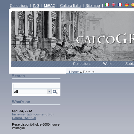
Collections
ING
MiBAC
Cultura Italia
Site map
Collections
Works
Subj
Home
» Details
Search
What's on
april 24, 2012
Incrementati i contenuti di
CalcoGRAFICA
Rese disponibili oltre 6000 nuove
immagini