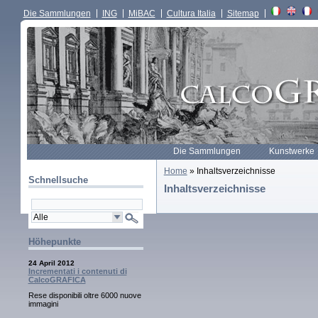
Die Sammlungen
ING
MiBAC
Cultura Italia
Sitemap
Die Sammlungen
Kunstwerke
Home
» Inhaltsverzeichnisse
Schnellsuche
Inhaltsverzeichnisse
Höhepunkte
24 April 2012
Incrementati i contenuti di
CalcoGRAFICA
Rese disponibili oltre 6000 nuove
immagini