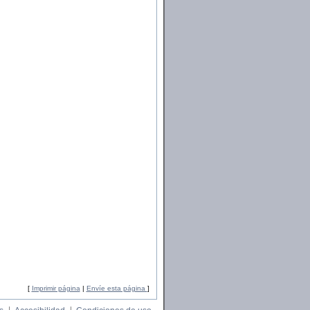
[
Imprimir página
|
Envíe esta página
]