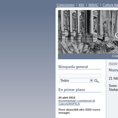
Colecciones
ING
MiBAC
Cultura Ita
Col
Home
Búsqueda general
Nuov
21 fe
Sono i
Stefan
En primer plano
24 abril 2012
Incrementati i contenuti di
CalcoGRAFICA
Rese disponibili oltre 6000 nuove
immagini