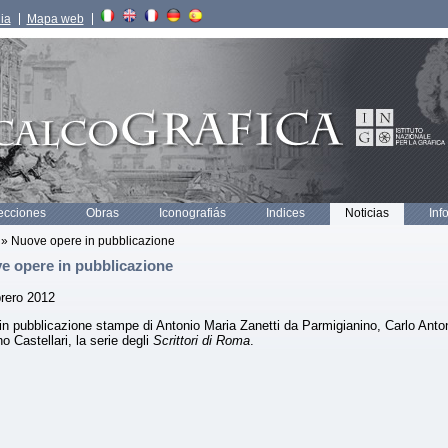
lia
Mapa web
ecciones
Obras
Iconografiás
Indices
Noticias
Inf
» Nuove opere in pubblicazione
e opere in pubblicazione
brero 2012
n pubblicazione stampe di Antonio Maria Zanetti da Parmigianino, Carlo Antoni
o Castellari, la serie degli
Scrittori di Roma
.