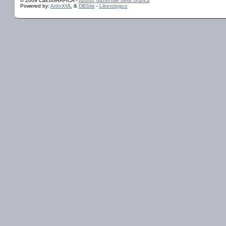
© 2009 CalcoGRAFICA -
Istituto Nazionale della Grafica
Powered by:
ArtInXML
&
DBSite
-
Liberologico