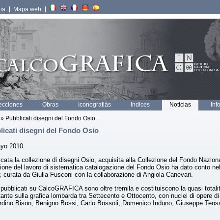
lia
Mapa web
ecciones
Obras
Iconografiás
Indices
Noticias
Inf
» Pubblicati disegni del Fondo Osio
licati disegni del Fondo Osio
yo 2010
cata la collezione di disegni Osio, acquisita alla Collezione del Fondo Naziona
ione del lavoro di sistematica catalogazione del Fondo Osio ha dato conto ne
r,
curata da Giulia Fusconi con la collaborazione di Angiola Canevari.
i pubblicati su CalcoGRAFICA sono oltre tremila e costituiscono la quasi total
ante sulla grafica lombarda tra Settecento e Ottocento, con nuclei di opere d
rdino Bison, Benigno Bossi, Carlo Bossoli, Domenico Induno, Giuseppe Teos