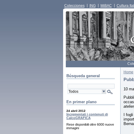
Colecciones
ING
MiBAC
Cultura Ita
Col
Home
Búsqueda general
Pubb
10 ma
Pubbli
occas
En primer plano
atelie
24 abril 2012
Incrementati i contenuti di
I fogl
CalcoGRAFICA
import
Berna
Rese disponibili oltre 6000 nuove
immagini