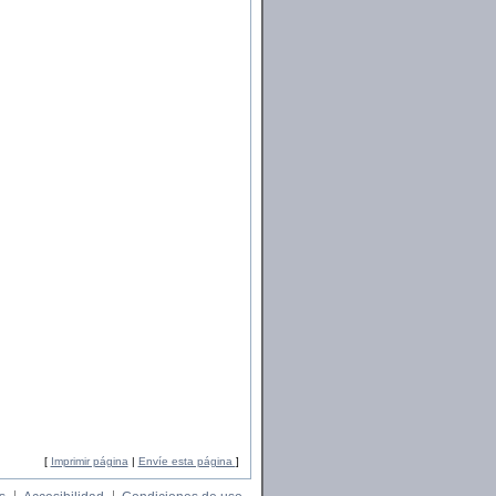
[
Imprimir página
|
Envíe esta página
]