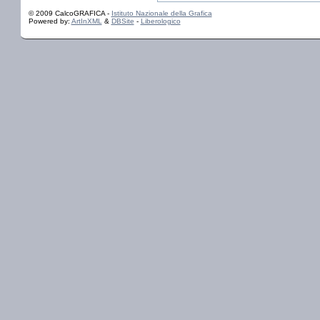
© 2009 CalcoGRAFICA -
Istituto Nazionale della Grafica
Powered by:
ArtInXML
&
DBSite
-
Liberologico