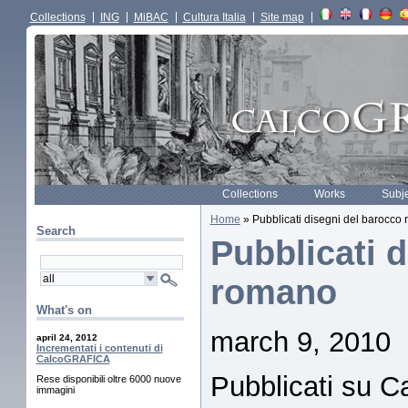
Collections
ING
MiBAC
Cultura Italia
Site map
Collections
Works
Subj
Home
» Pubblicati disegni del barocco
Search
Pubblicati 
romano
What's on
march 9, 2010
april 24, 2012
Incrementati i contenuti di
CalcoGRAFICA
Pubblicati su 
Rese disponibili oltre 6000 nuove
immagini