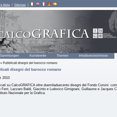
a Italia
Sitemap
 Sammlungen
Kunstwerke
Themen
Inhaltsverzeichnisse
» Pubblicati disegni del barocco romano
licati disegni del barocco romano
z 2010
icati su CalcoGRAFICA oltre duemiladuecento disegni del Fondo Corsini: comp
o Ferri, Lazzaro Baldi, Giacinto e Ludovico Gimignani, Guillaume e Jacques Co
stituto Nazionale per la Grafica.