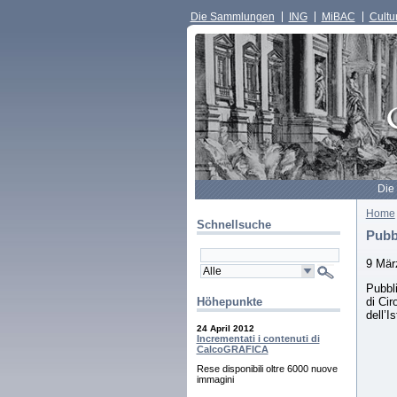
Die Sammlungen
ING
MiBAC
Cultur
Die
Home
Schnellsuche
Pubb
9 Mär
Pubbl
di Cir
Höhepunkte
dell’I
24 April 2012
Incrementati i contenuti di
CalcoGRAFICA
Rese disponibili oltre 6000 nuove
immagini