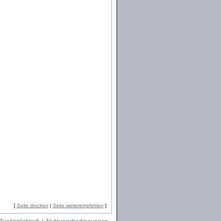
[
Seite drucken
|
Seite weiterempfehlen
]