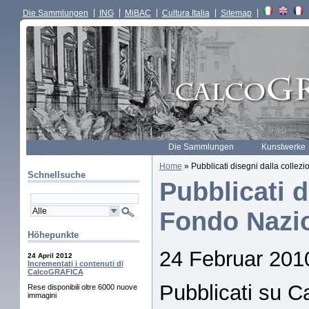
Die Sammlungen
ING
MiBAC
Cultura Italia
Sitemap
Die Sammlungen
Kunstwerke
Home
» Pubblicati disegni dalla collez
Schnellsuche
Pubblicati d
Fondo Nazi
Höhepunkte
24 Februar 201
24 April 2012
Incrementati i contenuti di
CalcoGRAFICA
Pubblicati su Ca
Rese disponibili oltre 6000 nuove
immagini