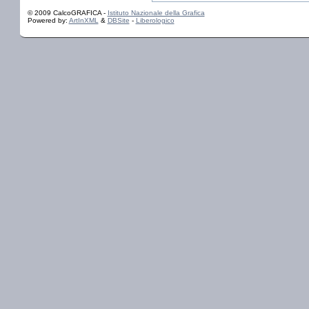
© 2009 CalcoGRAFICA -
Istituto Nazionale della Grafica
Powered by:
ArtInXML
&
DBSite
-
Liberologico