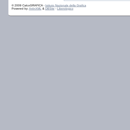
© 2009 CalcoGRAFICA -
Istituto Nazionale della Grafica
Powered by:
ArtInXML
&
DBSite
-
Liberologico