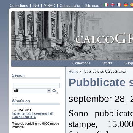
Collections
ING
MiBAC
Cultura Italia
Site map
Collections
Works
Subj
Home
» Pubblicate su CalcoGrafica
Search
Pubblicate 
september 28, 
What's on
Sono pubblica
april 24, 2012
Incrementati i contenuti di
CalcoGRAFICA
stampe, 15.00
Rese disponibili oltre 6000 nuove
immagini