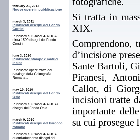
fotografiche.
february 21, 2012
Nuove opere in pubblicazione
Si tratta in mas
march 3, 2011
XIX.
Pubblicati disegni del Fondo
Corsini
Pubblicati su CalcoGRAFICA
circa 1500 disegni del Fondo
Comprendono, tra
Corsini
d’incisione prese
june 3, 2010
Pubblicate stampe e matrici
Sante Bartoli, G
incise
Pubblicate opere tratte dal
Piranesi, Anto
catalogo della Calcografia
Romana...
Callot, di Gior
may 10, 2010
Pubblicati disegni del Fondo
incisioni tratte
Osio
Pubblicati su CalcoGRAFICA i
importante delle
disegni del Fondo Osio
su cui prosegue l
march 9, 2010
Pubblicati disegni del barocco
romano
Pubblicati su CalcoGRAFICA
duemiladuecento disegni del