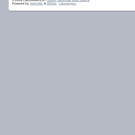
© 2009 CalcoGRAFICA -
Istituto Nazionale della Grafica
Powered by:
ArtInXML
&
DBSite
-
Liberologico