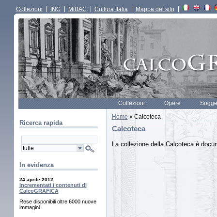
Collezioni
ING
MiBAC
Cultura Italia
Mappa del sito
Collezioni
Opere
Sogget
Home
» Calcoteca
Ricerca rapida
Calcoteca
La collezione della Calcoteca è docu
In evidenza
24 aprile 2012
Incrementati i contenuti di
CalcoGRAFICA
Rese disponibili oltre 6000 nuove
immagini