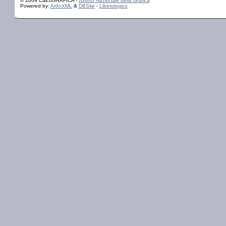
© 2009 CalcoGRAFICA -
Istituto Nazionale della Grafica
Powered by:
ArtInXML
&
DBSite
-
Liberologico