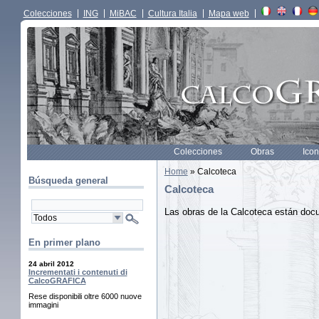
Colecciones
ING
MiBAC
Cultura Italia
Mapa web
Colecciones
Obras
Icon
Home
» Calcoteca
Búsqueda general
Calcoteca
Las obras de la Calcoteca están doc
En primer plano
24 abril 2012
Incrementati i contenuti di
CalcoGRAFICA
Rese disponibili oltre 6000 nuove
immagini