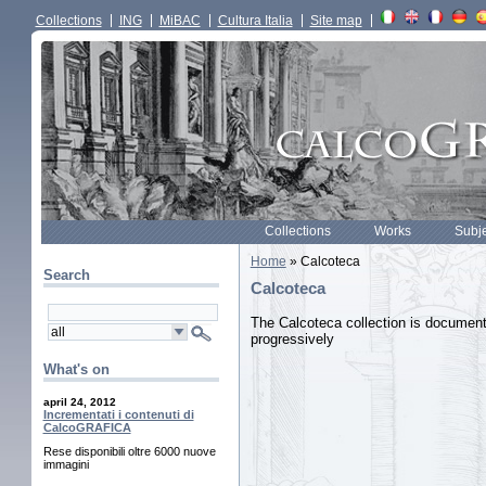
Collections
ING
MiBAC
Cultura Italia
Site map
Collections
Works
Subj
Home
» Calcoteca
Search
Calcoteca
The Calcoteca collection is document
progressively
What's on
april 24, 2012
Incrementati i contenuti di
CalcoGRAFICA
Rese disponibili oltre 6000 nuove
immagini