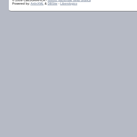
© 2009 CalcoGRAFICA -
Istituto Nazionale della Grafica
Powered by:
ArtInXML
&
DBSite
-
Liberologico