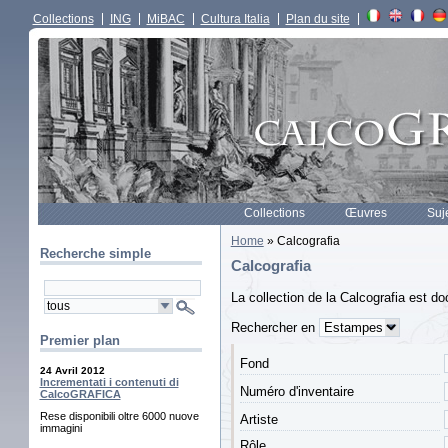
Collections
ING
MiBAC
Cultura Italia
Plan du site
Collections
Œuvres
Suj
Home
» Calcografia
Recherche simple
Calcografia
La collection de la Calcografia est d
Rechercher en
Premier plan
Fond
24 Avril 2012
Incrementati i contenuti di
Numéro d'inventaire
CalcoGRAFICA
Rese disponibili oltre 6000 nuove
Artiste
immagini
Rôle