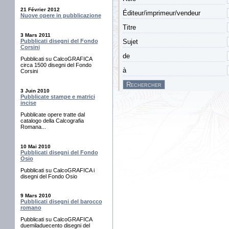
21 Février 2012
Éditeur/imprimeur/vendeur
Nuove opere in pubblicazione
Titre
3 Mars 2011
Sujet
Pubblicati disegni del Fondo
Corsini
de
Pubblicati su CalcoGRAFICA
circa 1500 disegni del Fondo
à
Corsini
3 Juin 2010
Pubblicate stampe e matrici
incise
Pubblicate opere tratte dal
catalogo della Calcografia
Romana...
10 Mai 2010
Pubblicati disegni del Fondo
Osio
Pubblicati su CalcoGRAFICA i
disegni del Fondo Osio
9 Mars 2010
Pubblicati disegni del barocco
romano
Pubblicati su CalcoGRAFICA
duemiladuecento disegni del