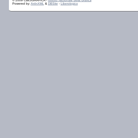
© 2009 CalcoGRAFICA -
Istituto Nazionale della Grafica
Powered by:
ArtInXML
&
DBSite
-
Liberologico