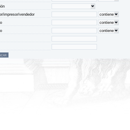
ión
or/impresor/vendedor
lo
lo