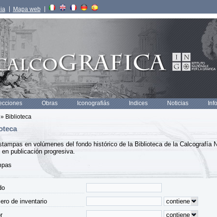
lia
Mapa web
ecciones
Obras
Iconografiás
Indices
Noticias
Inf
» Biblioteca
oteca
stampas en volúmenes del fondo histórico de la Biblioteca de la Calcografía
 en publicación progresiva.
mpas
do
ro de inventario
r