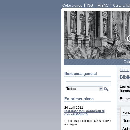
Colecciones
ING
MiBAC
Cultura Ita
Col
Home
Búsqueda general
Bibli
Las e
fichas
Esta
En primer plano
24 abril 2012
Incrementati i contenuti di
Fon
CalcoGRAFICA
Núme
Rese disponibili oltre 6000 nuove
immagini
Auto