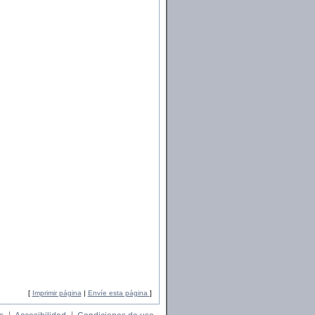
[
Imprimir página
|
Envíe esta página
]