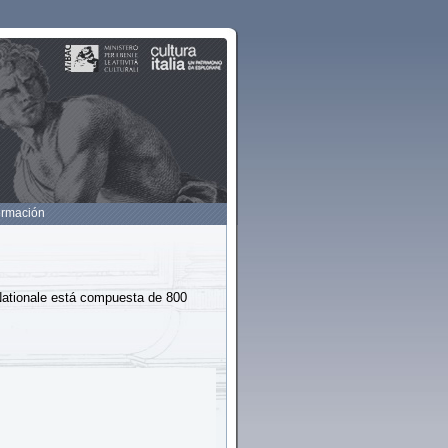
ormación
 Nationale está compuesta de 800