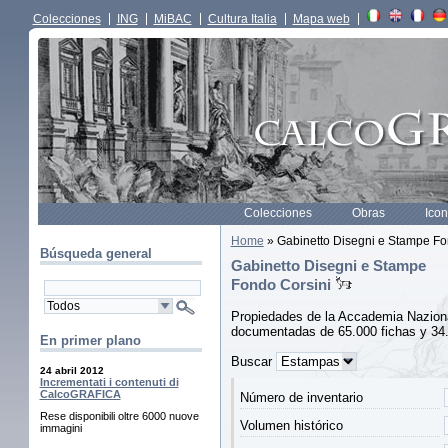
Colecciones
ING
MiBAC
Cultura Italia
Mapa web
Colecciones
Obras
Icon
Home
» Gabinetto Disegni e Stampe Fo
Búsqueda general
Gabinetto Disegni e Stampe
Fondo Corsini
Propiedades de la Accademia Nazional
documentadas de 65.000 fichas y 34.
En primer plano
Buscar
24 abril 2012
Incrementati i contenuti di
CalcoGRAFICA
Número de inventario
Rese disponibili oltre 6000 nuove
Volumen histórico
immagini