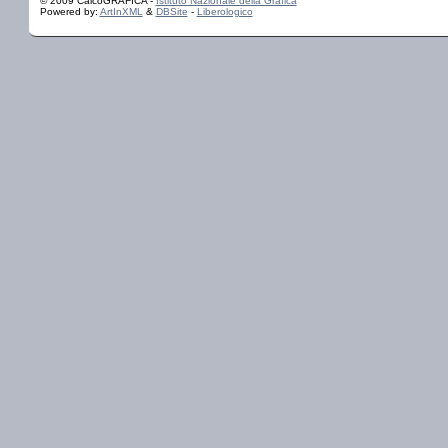
© 2009 CalcoGRAFICA -
Istituto Nazionale della Grafica
Powered by:
ArtInXML
&
DBSite
-
Liberologico