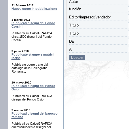
Autor
21 febrero 2012
función
Nuove opere in pubblicazione
Editor/impresor/vendedor
3 marzo 2011
Pubblicati disegni del Fondo
Título
Corsini
Título
Pubblicati su CalcoGRAFICA
circa 1500 disegni del Fondo
Corsini
Da
A
3 junio 2010
Pubblicate stampe e matrici
incise
Pubblicate opere tratte dal
catalogo della Calcografia
Romana...
10 mayo 2010
Pubblicati disegni del Fondo
Osio
Pubblicati su CalcoGRAFICA i
disegni del Fondo Osio
9 marzo 2010
Pubblicati disegni del barocco
romano
Pubblicati su CalcoGRAFICA
duemiladuecento disegni del