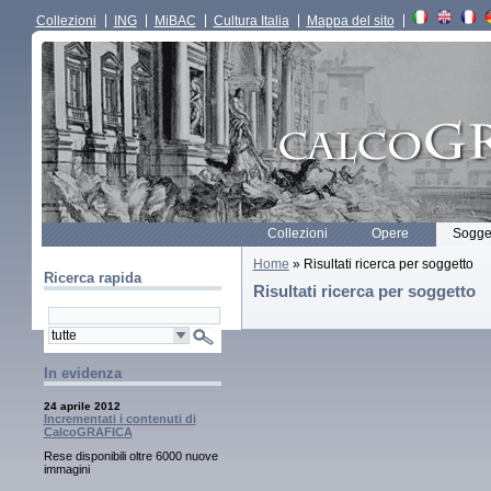
Collezioni
ING
MiBAC
Cultura Italia
Mappa del sito
Collezioni
Opere
Sogget
Home
» Risultati ricerca per soggetto
Ricerca rapida
Risultati ricerca per soggetto
In evidenza
24 aprile 2012
Incrementati i contenuti di
CalcoGRAFICA
Rese disponibili oltre 6000 nuove
immagini