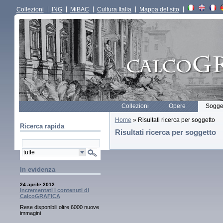
Collezioni
ING
MiBAC
Cultura Italia
Mappa del sito
Collezioni
Opere
Sogget
Home
» Risultati ricerca per soggetto
Ricerca rapida
Risultati ricerca per soggetto
In evidenza
24 aprile 2012
Incrementati i contenuti di
CalcoGRAFICA
Rese disponibili oltre 6000 nuove
immagini