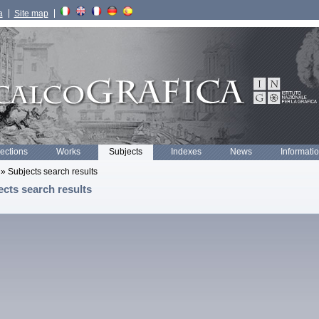
a
Site map
lections
Works
Subjects
Indexes
News
Informati
» Subjects search results
ects search results