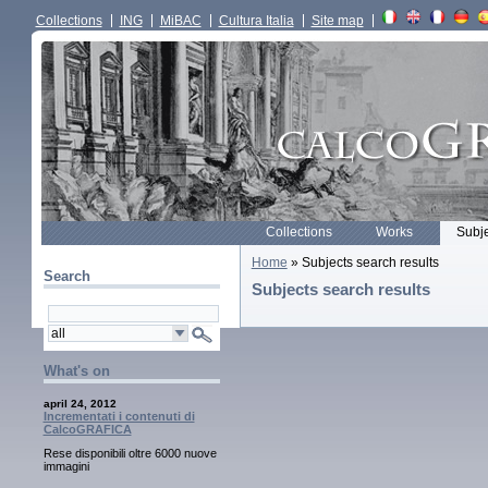
Collections
ING
MiBAC
Cultura Italia
Site map
Collections
Works
Subj
Home
» Subjects search results
Search
Subjects search results
What's on
april 24, 2012
Incrementati i contenuti di
CalcoGRAFICA
Rese disponibili oltre 6000 nuove
immagini