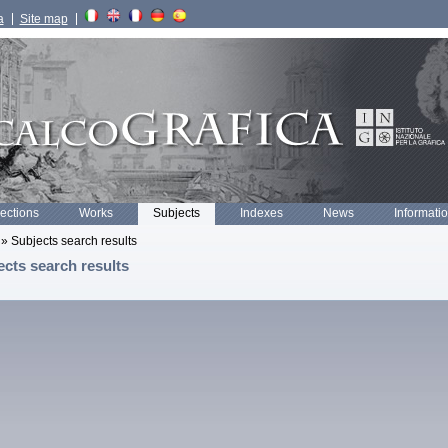
a
Site map
lections
Works
Subjects
Indexes
News
Informati
» Subjects search results
ects search results