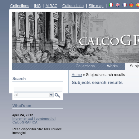
Collections
ING
MiBAC
Cultura Italia
Site map
Collections
Works
Subj
Home
» Subjects search results
Search
Subjects search results
What's on
april 24, 2012
Incrementati i contenuti di
CalcoGRAFICA
Rese disponibili oltre 6000 nuove
immagini