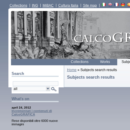
Collections
ING
MiBAC
Cultura Italia
Site map
Collections
Works
Subj
Home
» Subjects search results
Search
Subjects search results
What's on
april 24, 2012
Incrementati i contenuti di
CalcoGRAFICA
Rese disponibili oltre 6000 nuove
immagini