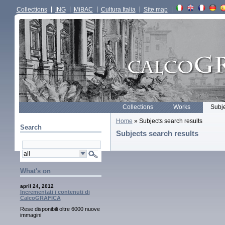
Collections
ING
MiBAC
Cultura Italia
Site map
Collections
Works
Subj
Home
» Subjects search results
Search
Subjects search results
What's on
april 24, 2012
Incrementati i contenuti di
CalcoGRAFICA
Rese disponibili oltre 6000 nuove
immagini