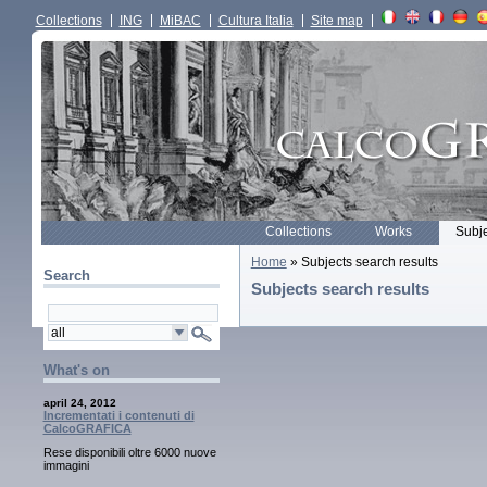
Collections
ING
MiBAC
Cultura Italia
Site map
Collections
Works
Subj
Home
» Subjects search results
Search
Subjects search results
What's on
april 24, 2012
Incrementati i contenuti di
CalcoGRAFICA
Rese disponibili oltre 6000 nuove
immagini