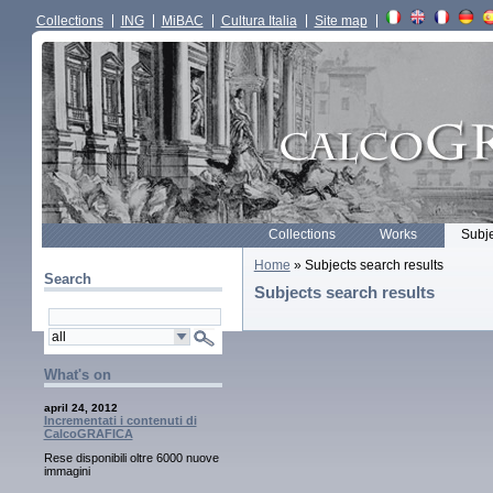
Collections
ING
MiBAC
Cultura Italia
Site map
Collections
Works
Subj
Home
» Subjects search results
Search
Subjects search results
What's on
april 24, 2012
Incrementati i contenuti di
CalcoGRAFICA
Rese disponibili oltre 6000 nuove
immagini