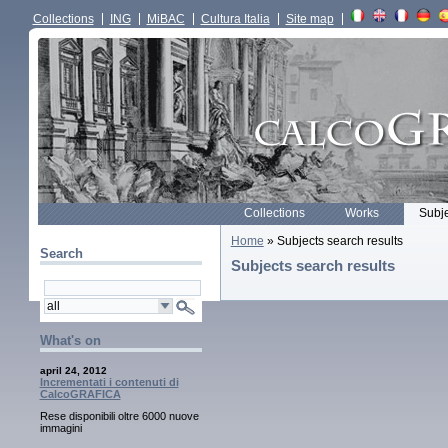
Collections
ING
MiBAC
Cultura Italia
Site map
Collections
Works
Subj
Home
» Subjects search results
Search
Subjects search results
What's on
april 24, 2012
Incrementati i contenuti di
CalcoGRAFICA
Rese disponibili oltre 6000 nuove
immagini