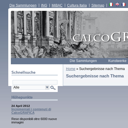
Die Sammlungen
ING
MiBAC
Cultura Italia
Sitemap
Die Sammlungen
Kunstwerke
Home
» Suchergebnisse nach Thema
Schnellsuche
Suchergebnisse nach Thema
Höhepunkte
24 April 2012
Incrementati i contenuti di
CalcoGRAFICA
Rese disponibili oltre 6000 nuove
immagini