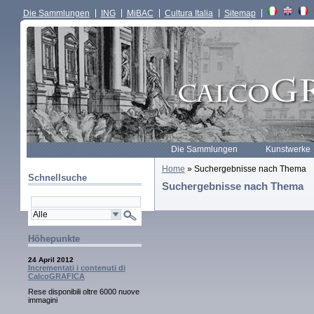
Die Sammlungen
ING
MiBAC
Cultura Italia
Sitemap
Die Sammlungen
Kunstwerke
Home
» Suchergebnisse nach Thema
Schnellsuche
Suchergebnisse nach Thema
Höhepunkte
24 April 2012
Incrementati i contenuti di
CalcoGRAFICA
Rese disponibili oltre 6000 nuove
immagini