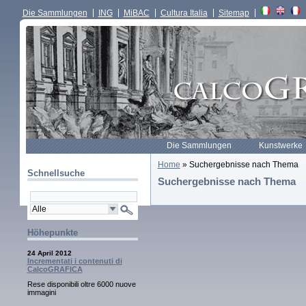
Die Sammlungen
ING
MiBAC
Cultura Italia
Sitemap
Die Sammlungen
Kunstwerke
Home
» Suchergebnisse nach Thema
Schnellsuche
Suchergebnisse nach Thema
Höhepunkte
24 April 2012
Incrementati i contenuti di
CalcoGRAFICA
Rese disponibili oltre 6000 nuove
immagini