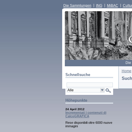
Die Sammlungen
ING
MiBAC
Cultur
Die
Home
Schnellsuche
Such
Höhepunkte
24 April 2012
Incrementati i contenuti di
CalcoGRAFICA
Rese disponibili oltre 6000 nuove
immagini