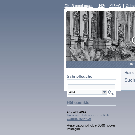
Die Sammlungen
ING
MiBAC
Cultur
Die
Home
Schnellsuche
Such
Höhepunkte
24 April 2012
Incrementati i contenuti di
CalcoGRAFICA
Rese disponibili oltre 6000 nuove
immagini