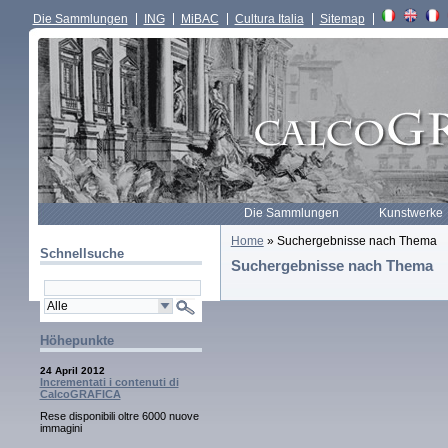
Die Sammlungen
ING
MiBAC
Cultura Italia
Sitemap
Die Sammlungen
Kunstwerke
Home
» Suchergebnisse nach Thema
Schnellsuche
Suchergebnisse nach Thema
Höhepunkte
24 April 2012
Incrementati i contenuti di
CalcoGRAFICA
Rese disponibili oltre 6000 nuove
immagini