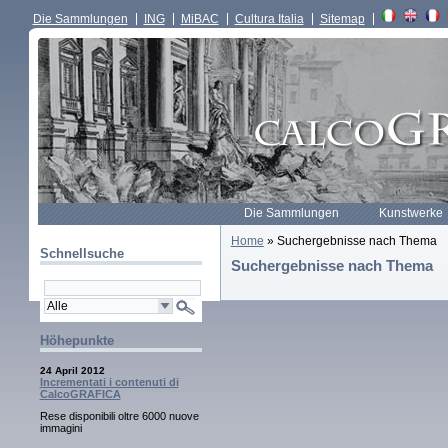
Die Sammlungen
ING
MiBAC
Cultura Italia
Sitemap
Die Sammlungen
Kunstwerke
Home
» Suchergebnisse nach Thema
Schnellsuche
Suchergebnisse nach Thema
Höhepunkte
24 April 2012
Incrementati i contenuti di
CalcoGRAFICA
Rese disponibili oltre 6000 nuove
immagini