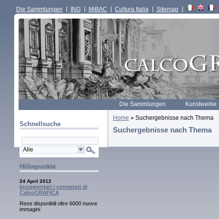
Die Sammlungen
ING
MiBAC
Cultura Italia
Sitemap
Die Sammlungen
Kunstwerke
Home
» Suchergebnisse nach Thema
Schnellsuche
Suchergebnisse nach Thema
Höhepunkte
24 April 2012
Incrementati i contenuti di
CalcoGRAFICA
Rese disponibili oltre 6000 nuove
immagini