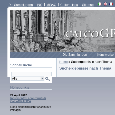
Die Sammlungen
ING
MiBAC
Cultura Italia
Sitemap
Die Sammlungen
Kunstwerke
Home
» Suchergebnisse nach Thema
Schnellsuche
Suchergebnisse nach Thema
Höhepunkte
24 April 2012
Incrementati i contenuti di
CalcoGRAFICA
Rese disponibili oltre 6000 nuove
immagini