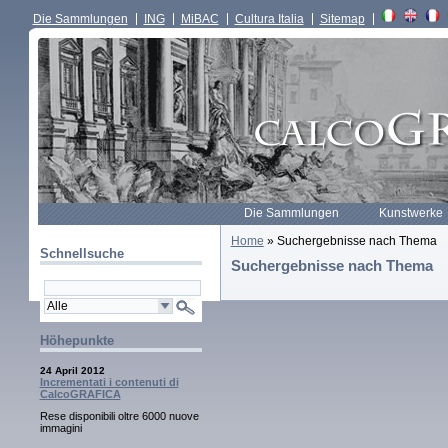
Die Sammlungen
ING
MiBAC
Cultura Italia
Sitemap
Die Sammlungen
Kunstwerke
Home
» Suchergebnisse nach Thema
Schnellsuche
Suchergebnisse nach Thema
Höhepunkte
24 April 2012
Incrementati i contenuti di
CalcoGRAFICA
Rese disponibili oltre 6000 nuove
immagini