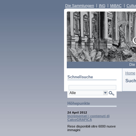
Die Sammlungen
ING
MiBAC
Cultur
Die
Home
Schnellsuche
Such
Höhepunkte
24 April 2012
Incrementati i contenuti di
CalcoGRAFICA
Rese disponibili oltre 6000 nuove
immagini