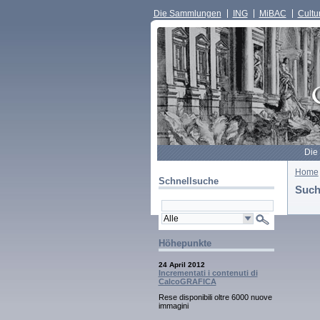
Die Sammlungen
ING
MiBAC
Cultur
Die
Home
Schnellsuche
Such
Höhepunkte
24 April 2012
Incrementati i contenuti di
CalcoGRAFICA
Rese disponibili oltre 6000 nuove
immagini