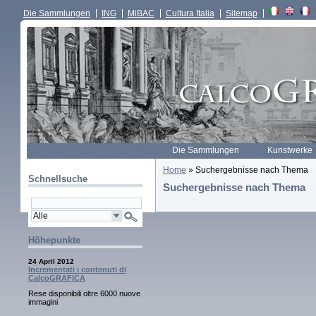
Die Sammlungen
ING
MiBAC
Cultura Italia
Sitemap
Die Sammlungen
Kunstwerke
Home
» Suchergebnisse nach Thema
Schnellsuche
Suchergebnisse nach Thema
Höhepunkte
24 April 2012
Incrementati i contenuti di
CalcoGRAFICA
Rese disponibili oltre 6000 nuove
immagini