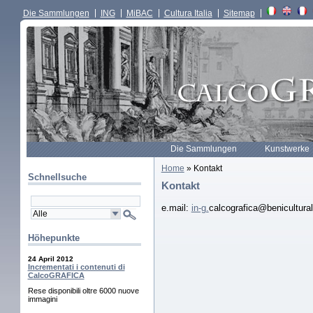
Die Sammlungen
ING
MiBAC
Cultura Italia
Sitemap
Die Sammlungen
Kunstwerke
Home
» Kontakt
Schnellsuche
Kontakt
e.mail:
in-g.
calcografica@beniculturali
Höhepunkte
24 April 2012
Incrementati i contenuti di
CalcoGRAFICA
Rese disponibili oltre 6000 nuove
immagini