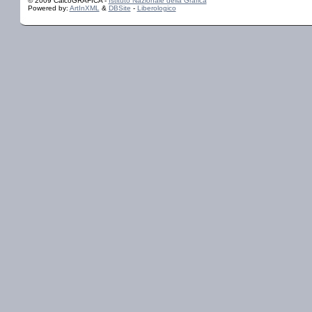
© 2009 CalcoGRAFICA -
Istituto Nazionale della Grafica
Powered by:
ArtInXML
&
DBSite
-
Liberologico