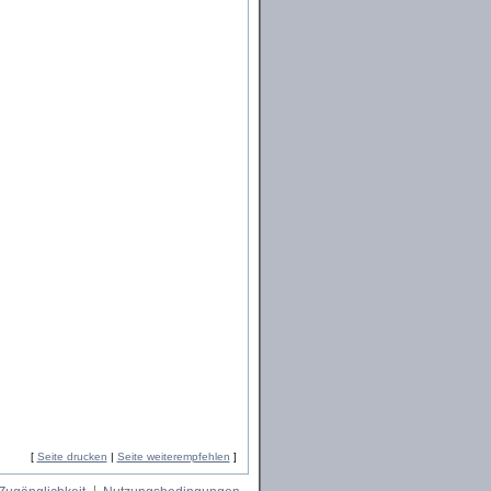
[
Seite drucken
|
Seite weiterempfehlen
]