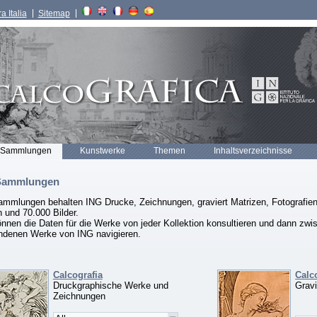
a Italia
Sitemap
 Sammlungen
Kunstwerke
Themen
Inhaltsverzeichnisse
Sammlungen
ammlungen behalten ING Drucke, Zeichnungen, graviert Matrizen, Fotografien
 und 70.000 Bilder.
nnen die Daten für die Werke von jeder Kollektion konsultieren und dann zwis
ndenen Werke von ING navigieren.
Calcografia
Calc
Druckgraphische Werke und
Gravi
Zeichnungen