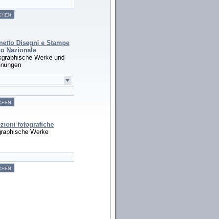
netto Disegni e Stampe
o Nazionale
kgraphische Werke und
hnungen
zioni fotografiche
graphische Werke