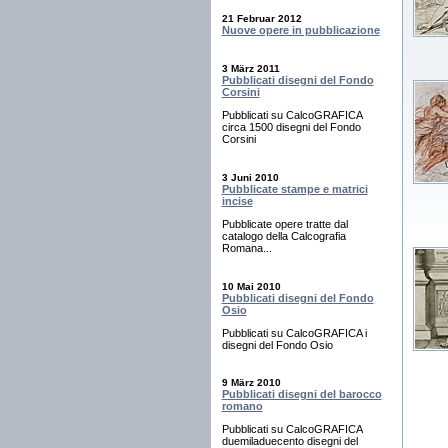
21 Februar 2012
Nuove opere in pubblicazione
3 März 2011
Pubblicati disegni del Fondo
Corsini
Pubblicati su CalcoGRAFICA
circa 1500 disegni del Fondo
Corsini
3 Juni 2010
Pubblicate stampe e matrici
incise
Pubblicate opere tratte dal
catalogo della Calcografia
Romana...
10 Mai 2010
Pubblicati disegni del Fondo
Osio
Pubblicati su CalcoGRAFICA i
disegni del Fondo Osio
9 März 2010
Pubblicati disegni del barocco
romano
Pubblicati su CalcoGRAFICA
duemiladuecento disegni del