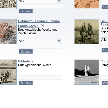
Gabinetto Disegni e Stampe
Gabi
Fond
Fondo Corsini
Druc
Druckgraphische Werke und
Zeic
Zeichnungen
Biblioteca
Colle
Druckgraphische Werke
Foto