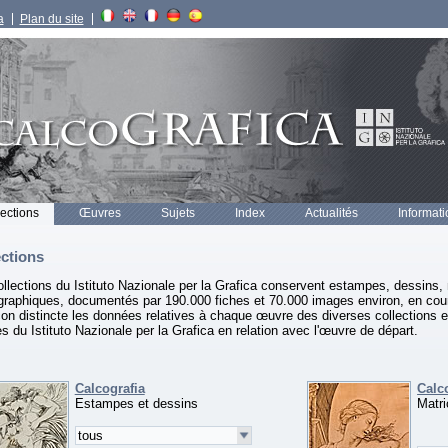
a
Plan du site
lections
Œuvres
Sujets
Index
Actualités
Informat
ections
ollections du Istituto Nazionale per la Grafica conservent estampes, dessins
graphiques, documentés par 190.000 fiches et 70.000 images environ, en cour
on distincte les données relatives à chaque œuvre des diverses collections e
 du Istituto Nazionale per la Grafica en relation avec l'œuvre de départ.
Calcografia
Calc
Estampes et dessins
Matr