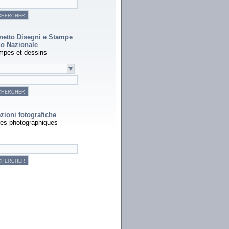
netto Disegni e Stampe
o Nazionale
mpes et dessins
zioni fotografiche
es photographiques