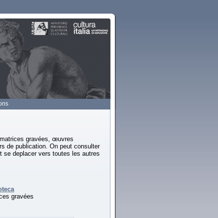
ions
, matrices gravées, œuvres
s de publication. On peut consulter
t se deplacer vers toutes les autres
oteca
ices gravées