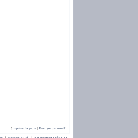
[
Imprimer la page
|
Envoyer par email
]