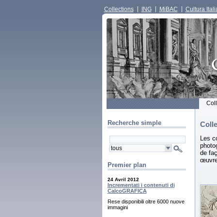
Collections
ING
MiBAC
Cultura Itali
Col
Recherche simple
Coll
Les c
photo
de faç
œuvres
Premier plan
24 Avril 2012
Incrementati i contenuti di
CalcoGRAFICA
Rese disponibili oltre 6000 nuove
immagini